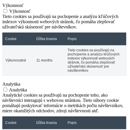
Výkonnosť
Výkonnosť
Tieto cookies sa používajú na pochopenie a analýzu kľúčových
indexov výkonnosti webových stránok, čo pomáha zlepšovať
užívateľskú skúsenosť pre návštevníkov.
Cookie
Dĺžka trvania
Popis
Tieto cookies sa používajú na
pochopenie a analýzu kľúčových
indexov výkonnosti webových
Výkonnostné
11 months
stránok, čo pomáha zlepšovať
užívateľskú skúsenosť pre
návštevníkov.
Analytika
Analytika
Analytické cookies sa používajú na pochopenie toho, ako
návštevníci interagujú s webovou stránkou. Tieto súbory cookie
pomáhajú poskytovať informácie o metrikách počtu návštevníkov,
miere okamžitých odchodov, zdroji návštevnosti atď.
Cookie
Dĺžka trvania
Popis