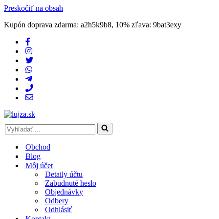
Preskočiť na obsah
Kupón doprava zdarma: a2h5k9b8, 10% zľava: 9bat3exy
Search
for...
Obchod
Blog
Môj účet
Detaily účtu
Zabudnuté heslo
Objednávky
Odbery
Odhlásiť
Kontakt