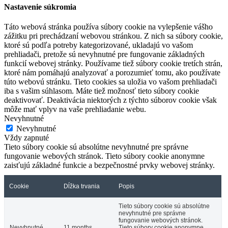
Nastavenie súkromia
Táto webová stránka používa súbory cookie na vylepšenie vášho
zážitku pri prechádzaní webovou stránkou. Z nich sa súbory cookie,
ktoré sú podľa potreby kategorizované, ukladajú vo vašom
prehliadači, pretože sú nevyhnutné pre fungovanie základných
funkcií webovej stránky. Používame tiež súbory cookie tretích strán,
ktoré nám pomáhajú analyzovať a porozumieť tomu, ako používate
túto webovú stránku. Tieto cookies sa uložia vo vašom prehliadači
iba s vašim súhlasom. Máte tiež možnosť tieto súbory cookie
deaktivovať. Deaktivácia niektorých z týchto súborov cookie však
môže mať vplyv na vaše prehliadanie webu.
Nevyhnutné
Nevyhnutné
Vždy zapnuté
Tieto súbory cookie sú absolútne nevyhnutné pre správne
fungovanie webových stránok. Tieto súbory cookie anonymne
zaisťujú základné funkcie a bezpečnostné prvky webovej stránky.
Cookie
Dĺžka trvania
Popis
Tieto súbory cookie sú absolútne
nevyhnutné pre správne
fungovanie webových stránok.
Nevyhnutné
11 months
Tieto súbory cookie anonymne