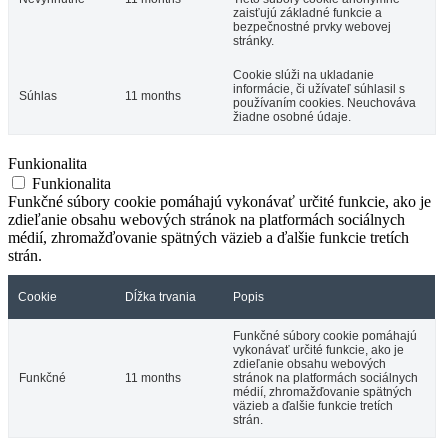
zaisťujú základné funkcie a
bezpečnostné prvky webovej
stránky.
Cookie slúži na ukladanie
informácie, či užívateľ súhlasil s
Súhlas
11 months
používaním cookies. Neuchováva
žiadne osobné údaje.
Funkionalita
Funkionalita
Funkčné súbory cookie pomáhajú vykonávať určité funkcie, ako je
zdieľanie obsahu webových stránok na platformách sociálnych
médií, zhromažďovanie spätných väzieb a ďalšie funkcie tretích
strán.
Cookie
Dĺžka trvania
Popis
Funkčné súbory cookie pomáhajú
vykonávať určité funkcie, ako je
zdieľanie obsahu webových
Funkčné
11 months
stránok na platformách sociálnych
médií, zhromažďovanie spätných
väzieb a ďalšie funkcie tretích
strán.