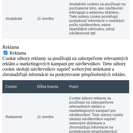
Analytické cookies sa používajú na
pochopenie toho, ako návštevníci
interagujú s webovou stránkou.
Tieto súbory cookie pomáhajú
Analytické
11 months
poskytovať informácie o metrikách
počtu návštevníkov, miere
okamžitých odchodov, zdroji
návštevnosti atď.
Reklama
Reklama
Cookie súbory reklamy sa používajú na zabezpečenie relevantných
reklám a marketingových kampaní pre návštevníkov. Tieto súbory
cookie sledujú návštevníkov naprieč webovými stránkami a
zhromažďujú informácie na poskytovanie prispôsobených reklám.
Cookie
Dĺžka trvania
Popis
Cookie súbory reklamy sa
používajú na zabezpečenie
relevantných reklám a
marketingových kampaní pre
návštevníkov. Tieto súbory cookie
Reklamné
11 months
sledujú návštevníkov naprieč
webovými stránkami a
zhromažďujú informácie na
poskytovanie prispôsobených