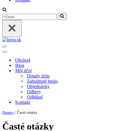
Search
for...
Menu
navigácie
Menu
navigácie
Obchod
Blog
Môj účet
Detaily účtu
Zabudnuté heslo
Objednávky
Odbery
Odhlásiť
Kontakt
Domov
/
Časté otázky
Časté otázky