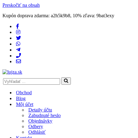
Preskočiť na obsah
Kupón doprava zdarma: a2h5k9b8, 10% zľava: 9bat3exy
Search
for...
Obchod
Blog
Môj účet
Detaily účtu
Zabudnuté heslo
Objednávky
Odbery
Odhlásiť
Kontakt