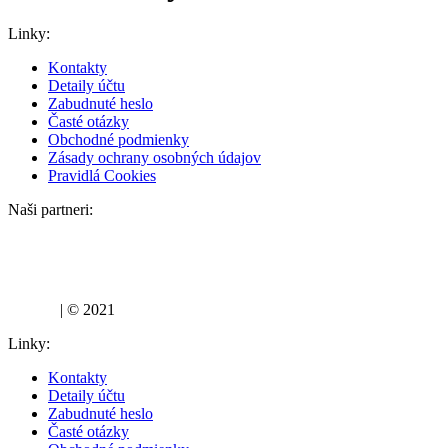
Linky:
Kontakty
Detaily účtu
Zabudnuté heslo
Časté otázky
Obchodné podmienky
Zásady ochrany osobných údajov
Pravidlá Cookies
Naši partneri:
lujza.sk
| © 2021
Linky:
Kontakty
Detaily účtu
Zabudnuté heslo
Časté otázky