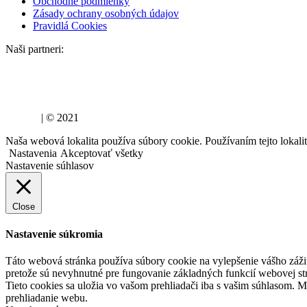
Obchodné podmienky
Zásady ochrany osobných údajov
Pravidlá Cookies
Naši partneri:
lujza.sk
| © 2021
Naša webová lokalita používa súbory cookie. Používaním tejto lokali
Nastavenia
Akceptovať všetky
Nastavenie súhlasov
Close
Nastavenie súkromia
Táto webová stránka používa súbory cookie na vylepšenie vášho zážit
pretože sú nevyhnutné pre fungovanie základných funkcií webovej st
Tieto cookies sa uložia vo vašom prehliadači iba s vašim súhlasom. 
prehliadanie webu.