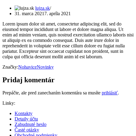
lujza.sk
31. marca 2021
7. apríla 2021
Lorem ipsum dolor sit amet, consectetur adipiscing elit, sed do
eiusmod tempor incididunt ut labore et dolore magna aliqua. Ut
enim ad minim veniam, quis nostrud exercitation ullamco laboris nisi
ut aliquip ex ea commodo consequat. Duis aute irure dolor in
reprehenderit in voluptate velit esse cillum dolore eu fugiat nulla
pariatur. Excepteur sint occaecat cupidatat non proident, sunt in
culpa qui officia deserunt mollit anim id est laborum.
Značky:
Nohavice
Novinky
Pridaj komentár
Prepáčte, ale pred zanechaním komentára sa musíte
prihlásiť
.
Linky:
Kontakty
Detaily účtu
Zabudnuté heslo
Časté otázky
Obchodné podmienky