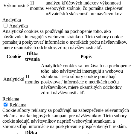
11
analýzu kľúčových indexov výkonnosti
Výkonnostné
months
webových stránok, čo pomáha zlepšovať
užívateľskú skúsenosť pre návštevníkov.
Analytika
Analytika
Analytické cookies sa používajú na pochopenie toho, ako
návštevníci interagujú s webovou stránkou. Tieto súbory cookie
pomáhajú poskytovať informácie o metrikách počtu návštevníkov,
miere okamžitých odchodov, zdroji návštevnosti atď.
Dĺžka
Cookie
Popis
trvania
Analytické cookies sa používajú na pochopenie
toho, ako návštevníci interagujú s webovou
11
stránkou. Tieto súbory cookie pomáhajú
Analytické
months
poskytovať informácie o metrikách počtu
návštevníkov, miere okamžitých odchodov,
zdroji návštevnosti atď.
Reklama
Reklama
Cookie súbory reklamy sa používajú na zabezpečenie relevantných
reklám a marketingových kampaní pre návštevníkov. Tieto súbory
cookie sledujú návštevníkov naprieč webovými stránkami a
zhromažďujú informácie na poskytovanie prispôsobených reklám.
Dĺžka