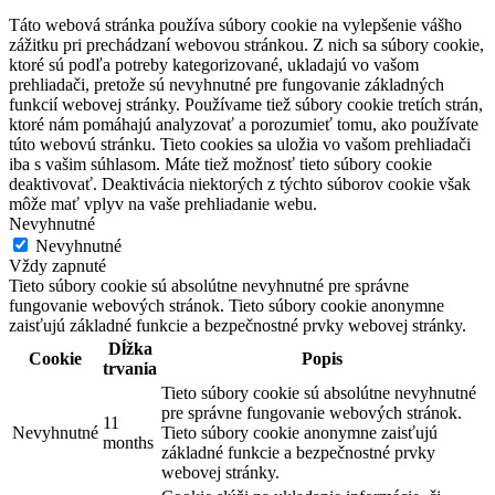
Táto webová stránka používa súbory cookie na vylepšenie vášho
zážitku pri prechádzaní webovou stránkou. Z nich sa súbory cookie,
ktoré sú podľa potreby kategorizované, ukladajú vo vašom
prehliadači, pretože sú nevyhnutné pre fungovanie základných
funkcií webovej stránky. Používame tiež súbory cookie tretích strán,
ktoré nám pomáhajú analyzovať a porozumieť tomu, ako používate
túto webovú stránku. Tieto cookies sa uložia vo vašom prehliadači
iba s vašim súhlasom. Máte tiež možnosť tieto súbory cookie
deaktivovať. Deaktivácia niektorých z týchto súborov cookie však
môže mať vplyv na vaše prehliadanie webu.
Nevyhnutné
Nevyhnutné
Vždy zapnuté
Tieto súbory cookie sú absolútne nevyhnutné pre správne
fungovanie webových stránok. Tieto súbory cookie anonymne
zaisťujú základné funkcie a bezpečnostné prvky webovej stránky.
Dĺžka
Cookie
Popis
trvania
Tieto súbory cookie sú absolútne nevyhnutné
pre správne fungovanie webových stránok.
11
Nevyhnutné
Tieto súbory cookie anonymne zaisťujú
months
základné funkcie a bezpečnostné prvky
webovej stránky.