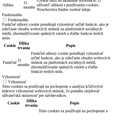
Cookie slúži na ukladanie informácie, či
11
Súhlas
užívateľ súhlasil s používaním cookies.
months
Neuchováva žiadne osobné údaje.
Funkionalita
Funkionalita
Funkčné súbory cookie pomáhajú vykonávať určité funkcie, ako je
zdieľanie obsahu webových stránok na platformách sociálnych
médií, zhromažďovanie spätných väzieb a ďalšie funkcie tretích
strán.
Dĺžka
Cookie
Popis
trvania
Funkčné súbory cookie pomáhajú vykonávať
určité funkcie, ako je zdieľanie obsahu webových
11
Funkčné
stránok na platformách sociálnych médií,
months
zhromažďovanie spätných väzieb a ďalšie
funkcie tretích strán.
Výkonnosť
Výkonnosť
Tieto cookies sa používajú na pochopenie a analýzu kľúčových
indexov výkonnosti webových stránok, čo pomáha zlepšovať
užívateľskú skúsenosť pre návštevníkov.
Dĺžka
Cookie
Popis
trvania
Tieto cookies sa používajú na pochopenie a