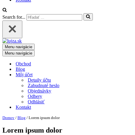
Search for...
Menu navigácie
Menu navigácie
Obchod
Blog
Môj účet
Detaily účtu
Zabudnuté heslo
Objednávky
Odbery
Odhlásiť
Kontakt
Domov
/
Blog
/
Lorem ipsum dolor
Lorem ipsum dolor