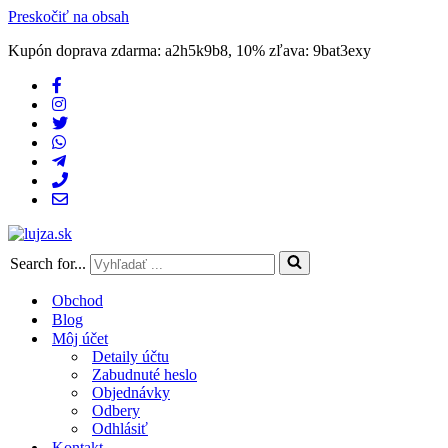
Preskočiť na obsah
Kupón doprava zdarma: a2h5k9b8, 10% zľava: 9bat3exy
Search for...
Obchod
Blog
Môj účet
Detaily účtu
Zabudnuté heslo
Objednávky
Odbery
Odhlásiť
Kontakt